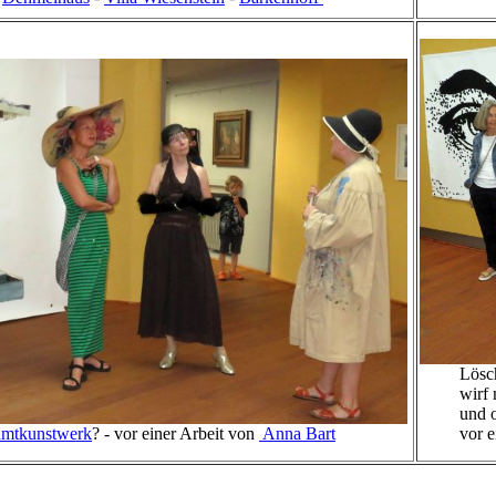
Lösch
wirf mir 
und ohne 
mtkunstwerk
? - vor einer Arbeit von
Anna Bart
vor eine