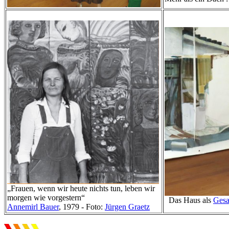
„Frauen, wenn wir heute nichts tun, leben wir
morgen wie vorgestern“
Das Haus als
Gesa
Annemirl Bauer
, 1979 - Foto:
Jürgen Graetz