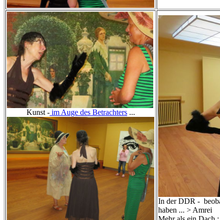
Kunst -
im Auge des Betrachters
...
In der DDR - beoba
haben ... > Amrei
Mehr als ein Dach 