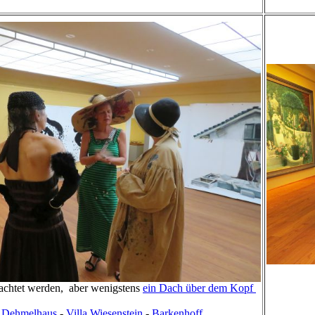
u
chtet werden, aber wenigstens
ein Dach über dem Kopf
:
Dehmelhaus
-
Villa Wiesenstein
-
Barkenhoff