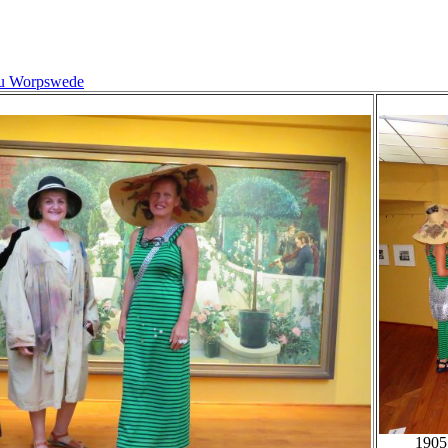
au Worpswede
1905 - Wa