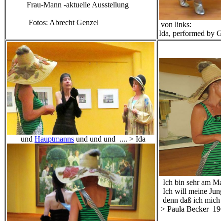
Frau-Mann -aktuelle Ausstellung
Fotos: Abrecht Genzel
von links:
Ida, performed by 
und
Hauptmanns
und und und .... > Ida
Ich bin sehr am Mal
Ich will meine Jun
denn daß ich mich v
> Paula Becker 1