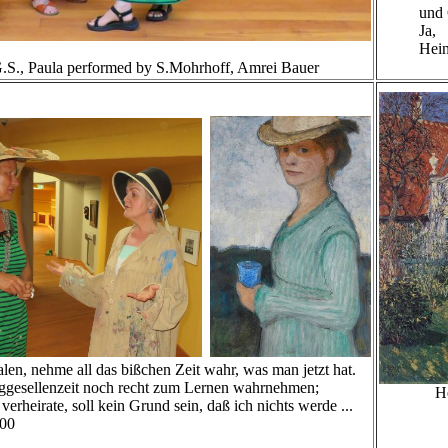
und Gesp
Ja,
Heinrichs
G.S., Paula performed by S.Mohrhoff, Amrei Bauer
en, nehme all das bißchen Zeit wahr, was man jetzt hat.
ggesellenzeit noch recht zum Lernen wahrnehmen;
Heinri
erheirate, soll kein Grund sein, daß ich nichts werde ...
Öl 
900