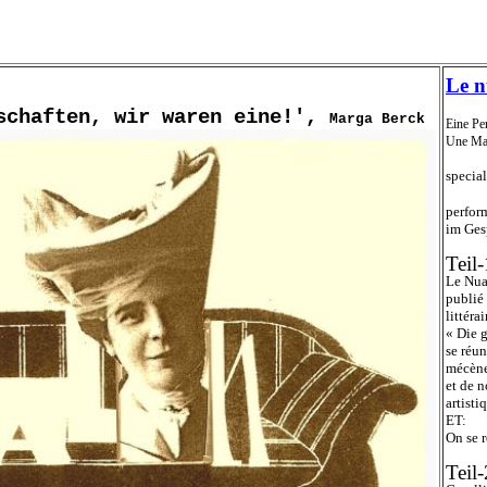
Le n
schaften, wir waren eine!',
Marga Berck
Eine Pe
Une Ma
specia
perfor
im Ges
Teil-
Le Nua
publié 
littérai
« Die 
se réun
mécèn
et de n
artisti
ET:
On se 
Teil-