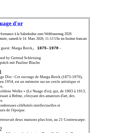
uage d'or
rformance à la Salonkultur
zum Weltfrauentag
2026
tinée,
samedi
le
14
. M
ar
s
202
6
, 1
1
-
1
3
Uhr im Institut francais
l guest: Marga Berck
–
, 1875-1970
med by Gertrud Schleising
präch mit Pauline Blache
1
ge D'or -
Cet ouvrage de Marga Berck (1875-1970),
en 1954, est un mémoire sur un cercle artistique et
re,
goldene Wolke » (Le Nuage d'or), qui, de 1903 à 1913,
issait à Brême, côtoyant des amateurs d'art, des
es
ombreuses célébrités intellectuelles et
ques de l'époque.
retrouvait deux maisons plus loin, au 21 Contrescarpe.
2