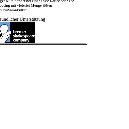
iges Miteinander
bei einer Tasse Kaffee oder Tee
ooting mit vielerlei
Menge Hüten
y zur
Salonkultur
...
reundlicher Unterstützung