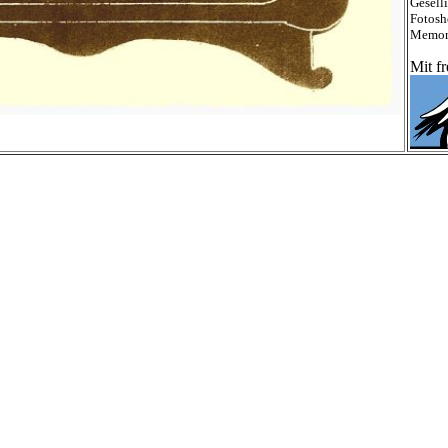
G
esell
Fotosh
Memor
Mit f