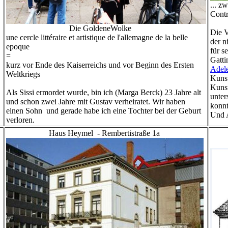
... 
Contr
Die GoldeneWolke
Die V
une cercle littéraire et artistique de l'allemagne de la belle
der n
epoque
für s
=
Gatti
kurz vor Ende des Kaiserreichs und vor Beginn des Ersten
Adel
Weltkriegs
Kuns
Kunst
Als Sissi ermordet wurde, bin ich (Marga Berck) 23 Jahre alt
unter
und schon zwei Jahre mit Gustav verheiratet. Wir haben
konnt
einen Sohn und gerade habe ich eine Tochter bei der Geburt
Und A
verloren.
Haus Heymel - Rembertistraße 1a