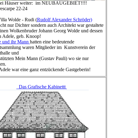
zwei Häuser weiter: im NEUBAUGEBIET!!!!
escarpe 22-24
illa Wolde - Rudi (
Rudolf Alexander Schröder)
icht nur Dichter sondern auch Architekt war gestaltete
einen Wolkenbruder Johann Georg Wolde und dessen
n Adele, geb. Knoop!
e und ihr Mann
hatten eine bedeutende
tsammlung waren Mitglieder im Kunstverein der
halle und
stützten Mein Mann (Gustav Pauli) wo sie nur
en.
dele war eine ganz entzückende Gastgeberin!
Das Grafische Kabinettt