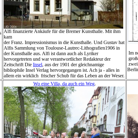
Alfi finanzierte Ankäufe für die Bremer Kunsthalle. Mit ihm
s
kam
der Franz. Impressionismus in die Kunsthalle. Und Gustav hat
Sei
Alfis Sammlung von Toulouse-Lautrec-Lithografien1906 in
Im n
der Kunsthalle aus. Alfi ist dann auch als Lyriker
große
hervorgetreten und war verantwortlicher Redakteur der
zwei 
Zeitschrift Die
Insel
, aus der 1901 der gleichnamige
Berli
bibliophile Insel Verlag hervorgegangen ist. Ach ja - alles in
allem ein wirklich frischer Schub für das Leben an der Weser.
Wo eine Villa, da auch ein Weg
.