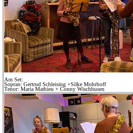
Am Set:
Sopran: Gertrud Schleising +Silke Mohrhoff
Tenor: Maria Mathieu + Conny Wischhusen