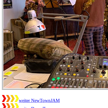
weiter NewTownJAM