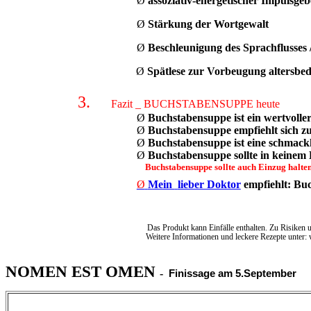
Ø
assoziativ-energetischer Impulsge
Ø
Stärkung der Wortgewalt
Ø
Beschleunigung des Sprachflusses 
Ø
Spätlese zur Vorbeugung altersbe
3.
Fazit _
BUCHSTABENSUPPE
heute
Ø
Buchstabensuppe ist ein wertvolle
Ø
Buchstabensuppe empfiehlt sich zu 
Ø
Buchstabensuppe ist eine schmack
Ø
Buchstabensuppe sollte in keinem 
Buchstabensuppe sollte
auch Einzug halten
Ø
Mein
lieber Doktor
empfiehlt
:
Buc
Das Produkt kann Einfälle enthalten. Zu Risiken 
Weitere Informationen und leckere Rezepte unter: www.g
NOMEN EST OMEN
-
Finissage am 5.September