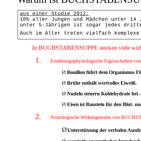
aus einer Studie 2012:
10% aller Jungen und Mädchen unter 14 
unter 5-Jährigen ist sogar jedes dritt
Auch im Alter treten vielfach komplexe
In BUCHSTABENSUPPE stecken viele wichtig
1.
Ernährungsphysiologische Eigenschafte
Ø
Bouillon führt dem Organismus Flü
Ø
Brühe enthält wertvolles Eiweiß.
Ø
Nudeln steuern Kohlehydrate bei -e
Ø
Eisen ist Baustein für den Blut- u
2.
Neurologische Wirkungsweise von BUC
Ø
Unterstützung der verbalen Ausdr