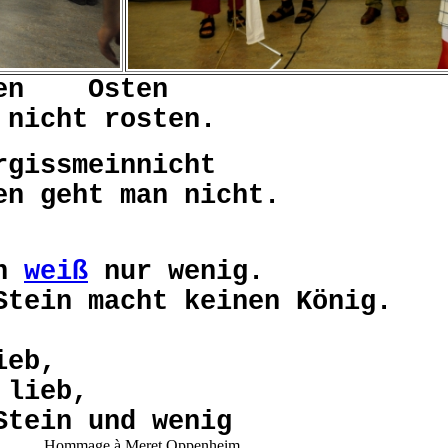
en
Osten
ht rosten.
rgissmeinnicht
en
geht man nicht.
n
weiß
nur wenig.
 Stein
macht keinen König.
ieb,
ieb,
Stein und wenig
Hommage à Meret Oppenheim