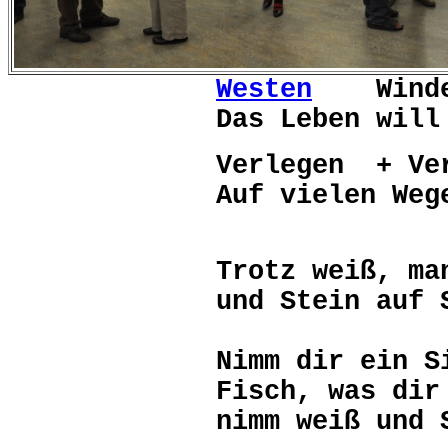
Westen
Wind
Das Leben will nic
Verlegen + Ve
Auf vielen Weg
Trotz weiß,
ma
und
Stein auf
Nimm dir ein S
Fisch, was dir l
nimm weiß
und