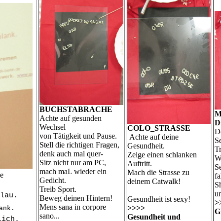
BUCHSTABRACHE
M
Achte auf gesunden
D
Wechsel
COLO_STRASSE
D
von Tätigkeit und Pause.
Achte auf deine
Se
Stell die richtigen Fragen,
Gesundheit.
Tr
denk auch mal quer-
Zeige einen schlanken
W
Sitz nicht nur am PC,
Auftritt.
Se
mach maL wieder ein
Mach die Strasse zu
he
f
Gedicht.
deinem Catwalk!
S
Treib Sport.
u
lau.
Beweg deinen Hintern!
Gesundheit ist sexy!
>
Mens sana in corpore
>>>>
ank.
G
sano...
Gesundheit und
ich.