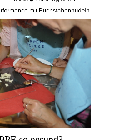
erformance mit Buchstabennudeln
PE so gesund?