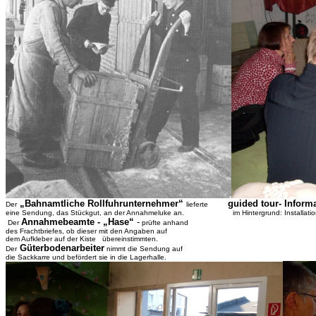
„Bahnamtliche Rollfuhrunternehmer“
guided tour- Informat
Der
lieferte
eine Sendung, das Stückgut, an der Annahmeluke an. im Hintergrund: Installati
Annahmebeamte - „Hase“
-
Der
prüfte anhand
des Frachtbriefes, ob dieser mit den Angaben auf
dem Aufkleber auf der Kiste übereinstimmten.
Güterbodenarbeiter
Der
nimmt die Sendung auf
die Sackkarre und befördert sie in die Lagerhalle.