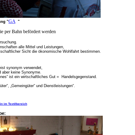
GA
g "
"
e per Bahn befördert werden
ersuchung.
nschaften alle Mittel und Leistungen,
irtschaftlicher Sicht die ökonomische Wohlfahrt bestimmen.
eist synonym verwendet,
ind aber keine Synonyme.
es“ ist ein wirtschaftliches Gut = Handelsgegenstand.
 Güter“, „Gemeingüter“ und Dienstleistungen“.
in im Textilbereich
be: