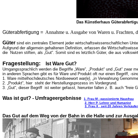
Das Künstlerhaus Güterabfertigun
Güterabfertigung =
Annahme u. Ausgabe von Waren u. Frachten, di
Güter
sind ein zentrales Element jeder wirtschaftswissenschaftlichen Unt
Aufgrund der allgemein gehaltenen Definition, erfassen die Wirtschaftswisse
die Nutzen stiften, als „Gut“. Somit sind es letztlich Güter, die aus volksw
Fragestellung:
Ist Ware Gut?
Umgangssprachlich werden die Begriffe „Ware“, „
Produkt
“ und „Gut“ zwar m
in anderen Sprachen gibt es für Ware und Produkt oft nur einen Begriff, -s
1.
Ware mittelhochdeutsches Nordseewort
war(e)
, „in Verwahrung Genommen
2.
„Produkt“, hier steht der Herstellungsprozess im Vordergrund.
3.
„Gut“, dieser Begriff ist weiter gefasst, hierunter fallen z. B. auch “freie
Was ist gut? - Umfrageergebnisse
1. Frau M - passionierte Hausfrau
2. Herr P, Lehrer und Humanist
3. Frau X , seit 20 Jahren Verkäufer
D
as Gut auf dem Weg von der Bahn in die Halle und zur Ausga