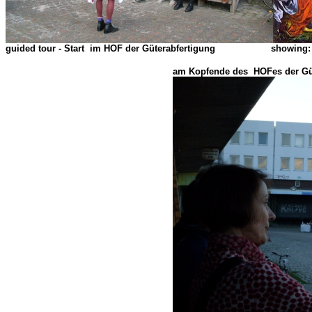
guided tour - Start
im HOF der Güterabfertigung showing: am 
am Kopfende des HOF
es der Gü