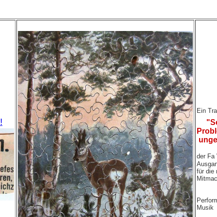
Ein Tra
!
"S
Prob
unge
der Fa
Ausgan
für die
Mitmac
Perfor
Musik