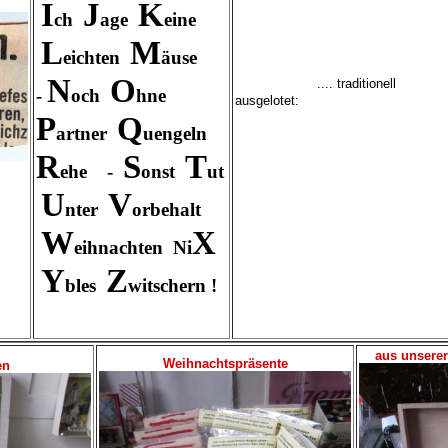
I
J
K
ch
age
eine
L
M
eichten
äuse
N
O
.... traditionell
-
och
hne
ausgelotet:
P
Q
artner
uengeln
R
S
T
ehe -
onst
ut
U
V
nter
orbehalt
W
X
eihnachten
Ni
Y
Z
bles
witschern !
aus unserer 
Weihnachtspräsente
en