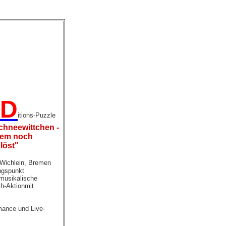
D
itions-Puzzle
chneewittchen -
lem noch
löst"
 Wichlein, Bremen
gspunkt
 musikalische
h-Aktion
mit
mance
und
Live-