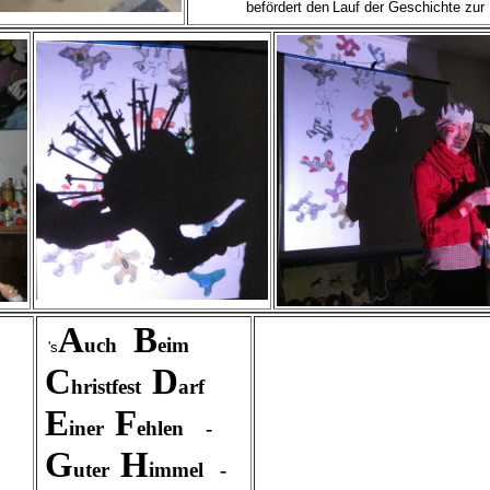
befördert den
Lauf der Geschichte
zur 
A
B
uch
eim
's
C
D
hristfest
arf
E
F
iner
ehlen -
G
H
uter
immel -