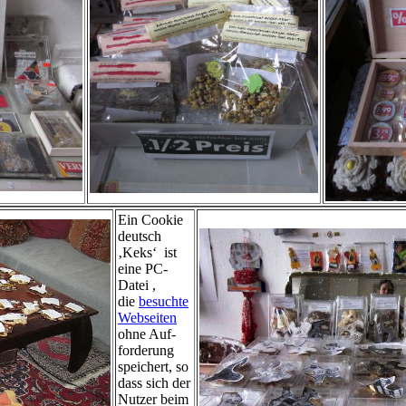
Ein Cookie
deutsch
‚Keks‘ ist
eine PC-
Datei ,
die
besuchte
Webseiten
ohne Auf-
forderung
speichert, so
dass sich der
Nutzer beim