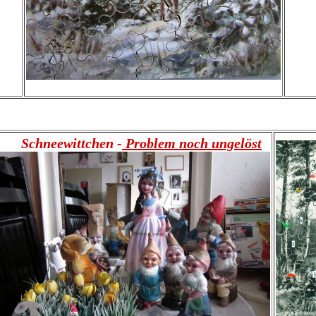
Schneewittchen -
Problem noch ungelöst