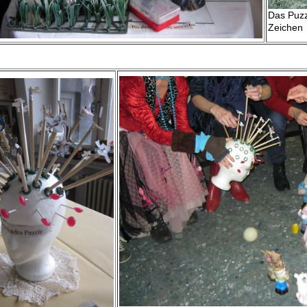
Das Puzz
Zeic